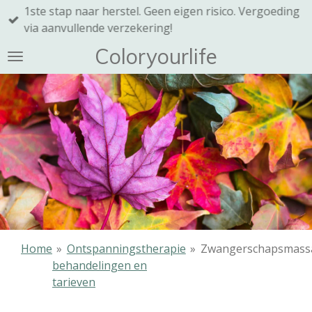
1ste stap naar herstel. Geen eigen risico. Vergoeding
Ga
via aanvullende verzekering!
direct
naar
Coloryourlife
de
hoofdinhoud
Home
»
Ontspanningstherapie
»
Zwangerschapsmass
behandelingen en
tarieven